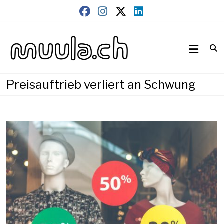
Skip
to
content
Wirtschaftsnews
muula.ch
Preisauftrieb verliert an Schwung