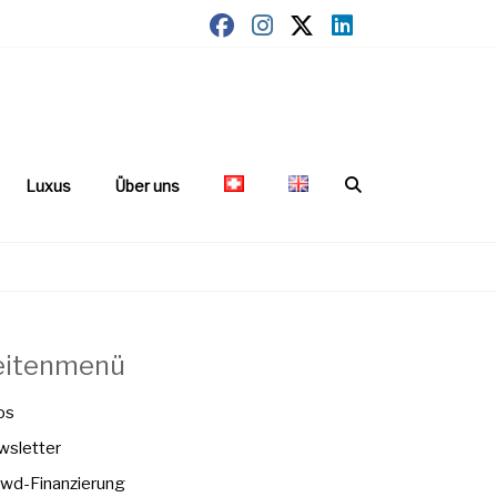
Luxus
Über uns
eitenmenü
os
sletter
wd-Finanzierung