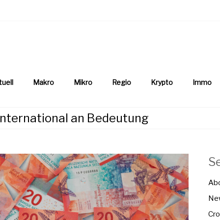
aftsnews
la.ch
tuell
Makro
Mikro
Regio
Krypto
Immo
international an Bedeutung
S
Ab
New
Cro