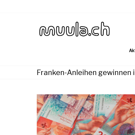
Skip
to
content
Wirtsch
muu
Ak
Franken-Anleihen gewinnen 