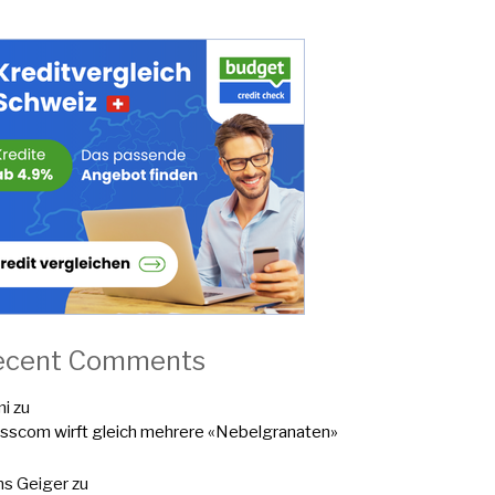
ecent Comments
mi
zu
sscom wirft gleich mehrere «Nebelgranaten»
s Geiger
zu