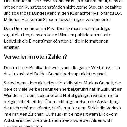
Hauptaktionär Urs Schwarzenbach ist ja bekannt dafür, dass er
mit seinen Kunstgegenständen nicht gerne Steuern bezahlte
und sogar das Bundesgericht den Küsnachter Millionär zu 160
Millionen Franken an Steuernachzahlungen verdonnerte.
Dem Unternehmen im Privatbesitz muss man allerdings
zugutehalten, dass es keine Bilanzen publizieren müsste.
Lediglich die Eigentümer könnten all die Informationen
erhalten.
Verweilen in roten Zahlen?
Doch mit der Publikation weiss nun die ganze Welt, dass sich
das Luxushotel Dolder Grand überhaupt nicht rechnet.
Selbst wenn dem aktuellen Hoteldirektor Markus Granelli, der
bereits viele Verbesserungen herbeigeführt hat, in Zukunft ein
Wunder mit dem Dolder Grand Hotel gelingen würde, und er
bei gleichbleibenden Übernachtungspreisen die Auslastung
deutlich erhöhen könnte, dürften unter dem Strich die Verluste
im einstigen Zürcher «Curhaus» mit einzigartigem Blick vom
Adlisberg über die Stadt, dem See sowie den Alpen wohl
kaum verschwinden.