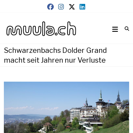
Skip
to
content
Wirtschaftsnews
muula.ch
Schwarzenbachs Dolder Grand
macht seit Jahren nur Verluste