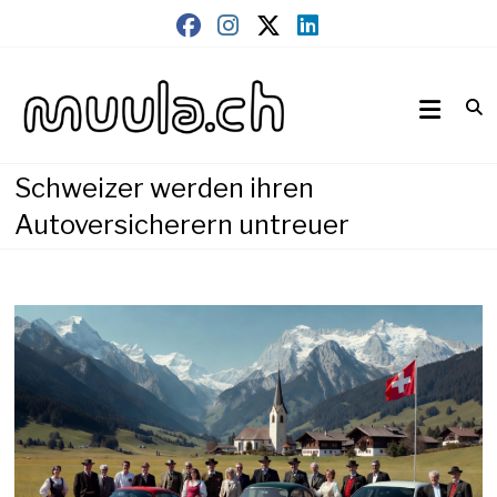
Skip
to
content
Wirtschaftsnews
muula.ch
Schweizer werden ihren
Autoversicherern untreuer