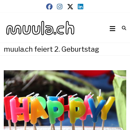
Skip
to
content
Wirtschaftsnews
muula.ch
muula.ch feiert 2. Geburtstag