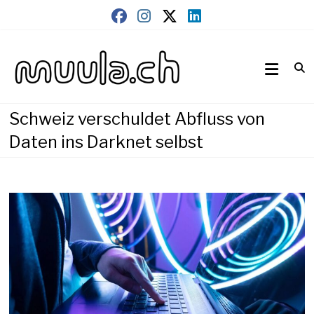
Skip
to
content
Wirtschaftsnews
muula.ch
Schweiz verschuldet Abfluss von
Daten ins Darknet selbst