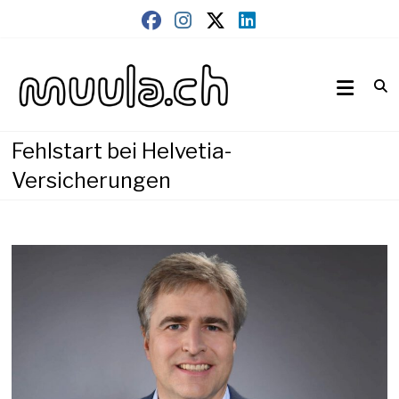
Skip
to
content
Wirtschaftsnews
muula.ch
Fehlstart bei Helvetia-
Versicherungen