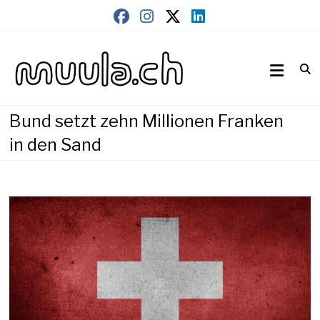
Skip
to
content
Wirtschaftsnews
muula.ch
Bund setzt zehn Millionen Franken
in den Sand