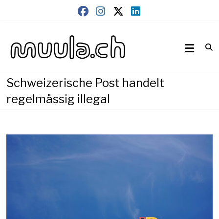
Skip
to
content
Wirtschaftsnews
muula.ch
Schweizerische Post handelt
regelmässig illegal