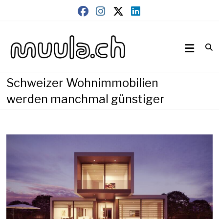
Skip
to
content
Wirtschaftsnews
muula.ch
Schweizer Wohnimmobilien
werden manchmal günstiger