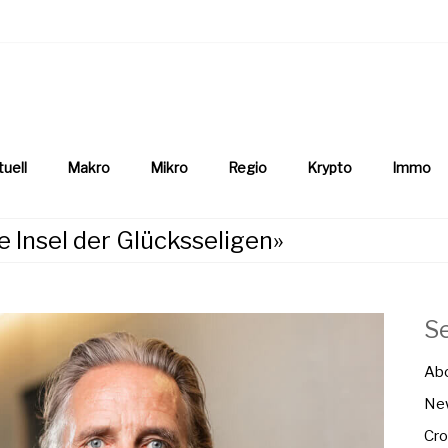
aftsnews
la.ch
tuell
Makro
Mikro
Regio
Krypto
Immo
 Insel der Glücksseligen»
S
Ab
New
Cro