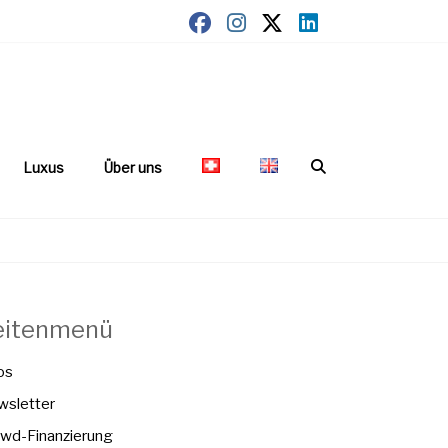
Luxus
Über uns
eitenmenü
os
sletter
wd-Finanzierung