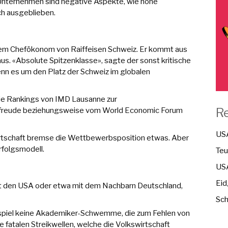
 Unternehmen sind negative Aspekte, wie hohe
ch ausgeblieben.
 dem Chefökonom von Raiffeisen Schweiz. Er kommt aus
us. «Absolute Spitzenklasse», sagte der sonst kritische
nn es um den Platz der Schweiz im globalen
die Rankings von IMD Lausanne zur
R
nsfreude beziehungsweise vom World Economic Forum
USA
irtschaft bremse die Wettbewerbsposition etwas. Aber
rfolgsmodell.
Teu
USA
Eid
mit den USA oder etwa mit dem Nachbarn Deutschland,
Sch
ispiel keine Akademiker-Schwemme, die zum Fehlen von
e fatalen Streikwellen, welche die Volkswirtschaft