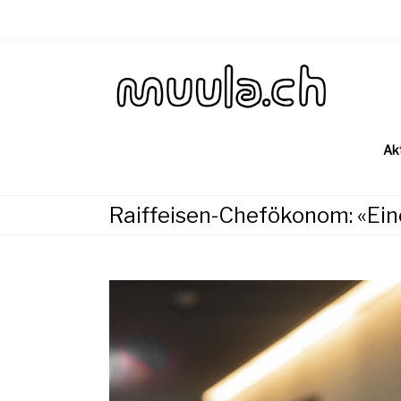
Skip
to
content
Wirtsch
muu
Ak
Raiffeisen-Chefökonom: «Eine