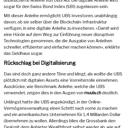
unbesicherte Anleihe von UBS AG. Die digitale Anleihe wird
sogar für den Swiss Bond Index (SBI) zugelassen sein.
Mit dieser Anleihe ermöglicht UBS Investoren, unabhängig
davon, ob sie selber über die Blockchain-Infrastruktur
verfügen, in eine digitale Anleihe zu investieren. «Damit wird
eine Hürde auf dem Weg zur Einführung neuer disruptiver
Technologien genommen, die die Ausgabe von Anleihen
schneller, effizienter und einfacher machen können», erklärte
das Geldhaus sogar.
Rückschlag bei Digitalisierung
Das sind doch ganz andere Töne und klingt, als wollte die UBS
plötzlich mit digitalen Assets eine Vorreiterrolle einnehmen.
Ausdrücke, wie Benchmark-Anleihe, welche die UBS
verwendet, zeigen dies in den Augen von
muula.ch
deutlich.
Unlängst hatte die UBS angekündigt, in der Online-
Vermögensverwaltung einen Schritt nach vorne zu machen
und ein amerikanisches Unternehmen für 1,4 Milliarden Dollar
übernehmen zu wollen. Allerdings blies die Grossbank den
Deal mit dem Anbieter Wealthfront selbst wieder ab, wie auf