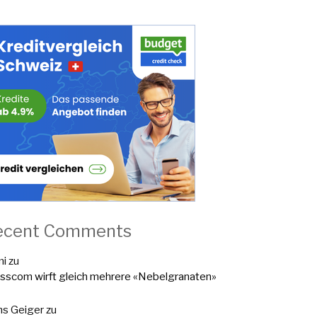
ecent Comments
mi
zu
sscom wirft gleich mehrere «Nebelgranaten»
s Geiger
zu