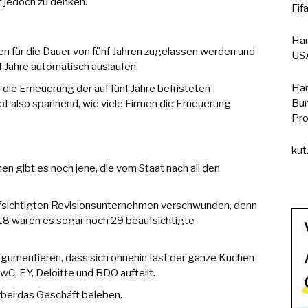
t jedoch zu denken.
Fif
Han
n für die Dauer von fünf Jahren zugelassen werden und
USA
f Jahre automatisch auslaufen.
Han
 die Erneuerung der auf fünf Jahre befristeten
Bun
t also spannend, wie viele Firmen die Erneuerung
Pro
kut
n gibt es noch jene, die vom Staat nach all den
aufsichtigten Revisionsunternehmen verschwunden, denn
018 waren es sogar noch 29 beaufsichtigte
argumentieren, dass sich ohnehin fast der ganze Kuchen
, EY, Deloitte und BDO aufteilt.
rbei das Geschäft beleben.