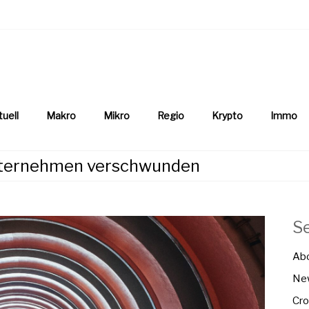
aftsnews
la.ch
tuell
Makro
Mikro
Regio
Krypto
Immo
nternehmen verschwunden
S
Ab
New
Cro