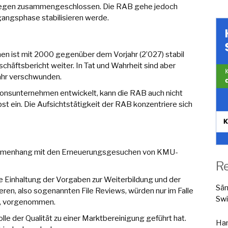
ngegen zusammengeschlossen. Die RAB gehe jedoch
gangsphase stabilisieren werde.
en ist mit 2000 gegenüber dem Vorjahr (2’027) stabil
chäftsbericht weiter. In Tat und Wahrheit sind aber
Jahr verschwunden.
ionsunternehmen entwickelt, kann die RAB auch nicht
t ein. Die Aufsichtstätigkeit der RAB konzentriere sich
sammenhang mit den Erneuerungsgesuchen von KMU-
R
die Einhaltung der Vorgaben zur Weiterbildung und der
Sä
ren, also sogenannten File Reviews, würden nur im Falle
Swi
ng, vorgenommen.
le der Qualität zu einer Marktbereinigung geführt hat.
Han