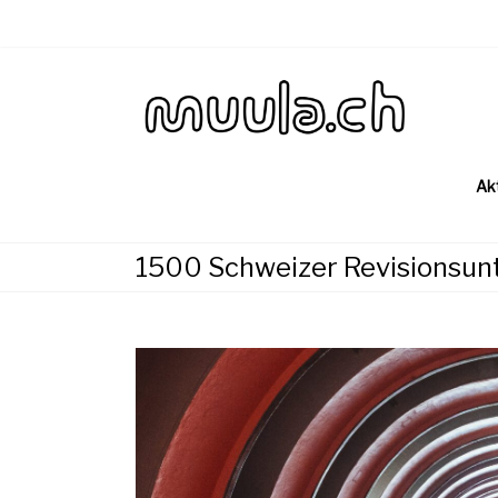
Skip
to
content
Wirtsch
muu
Ak
1500 Schweizer Revisionsu