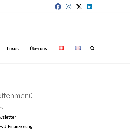
Luxus
Über uns
eitenmenü
os
sletter
wd-Finanzierung