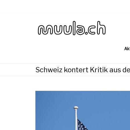
Skip
to
content
Wirtsch
muu
Ak
Schweiz kontert Kritik aus 