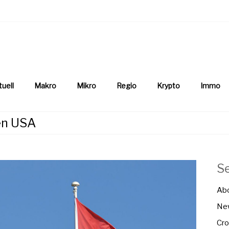
aftsnews
la.ch
tuell
Makro
Mikro
Regio
Krypto
Immo
den USA
S
Ab
New
Cro