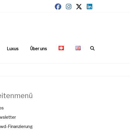
Luxus
Über uns
eitenmenü
os
sletter
wd-Finanzierung