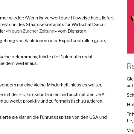
er wieder: ‹Wenn ihr verwertbare Hinweise habt, liefert
irektorin des Staatssekretariats für Wirtschaft Seco,
er «
Neuen Zürcher Zeitung
» vom Dienstag.
gehung von Sanktionen oder Exportkontrollen gebe,
keine bekommen», führte die Diplomatin recht
eldern weiter aus.
R
Gle
sondern nur eine kleine Minderheit, hiess es weiter.
auf
e mit der EU, Grossbritannien und auch mit den USA
Sch
en zu wenig proaktiv und zu formalistisch zu agieren,
Hot
Tri
ierte sie klar an die Führungsspitze von den USA und
Leg
VBS