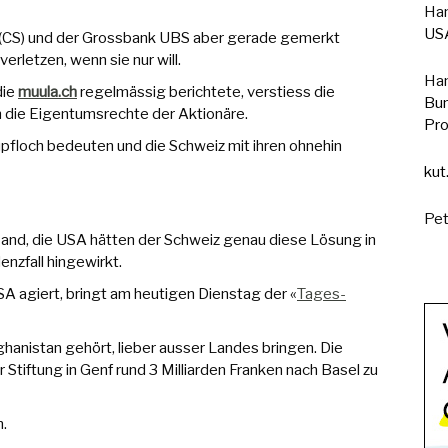
Han
USA
e (CS) und der Grossbank UBS aber gerade gemerkt
rletzen, wenn sie nur will.
Han
die
muula.ch
regelmässig berichtete, verstiess die
Bun
 die Eigentumsrechte der Aktionäre.
Pro
upfloch bedeuten und die Schweiz mit ihren ohnehin
kut
Pet
 Hand, die USA hätten der Schweiz genau diese Lösung in
nzfall hingewirkt.
A agiert, bringt am heutigen Dienstag der «
Tages-
ghanistan gehört, lieber ausser Landes bringen. Die
r Stiftung in Genf rund 3 Milliarden Franken nach Basel zu
n.