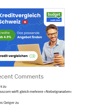
ecent Comments
mi
zu
sscom wirft gleich mehrere «Nebelgranaten»
s Geiger
zu