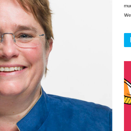
muu
Wer