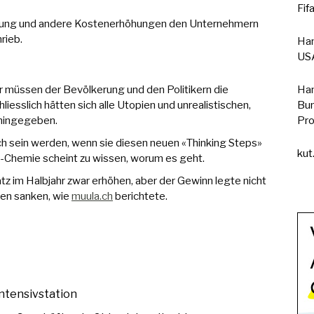
Fif
amung und andere Kostenerhöhungen den Unternehmern
rieb.
Han
USA
er müssen der Bevölkerung und den Politikern die
Han
sslich hätten sich alle Utopien und unrealistischen,
Bun
 hingegeben.
Pro
ch sein werden, wenn sie diesen neuen «Thinking Steps»
kut
s-Chemie scheint zu wissen, worum es geht.
tz im Halbjahr zwar erhöhen, aber der Gewinn legte nicht
gen sanken, wie
muula.ch
berichtete.
Intensivstation