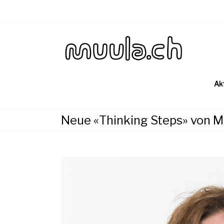
Skip
to
content
Wirtsch
muu
Ak
Neue «Thinking Steps» von M