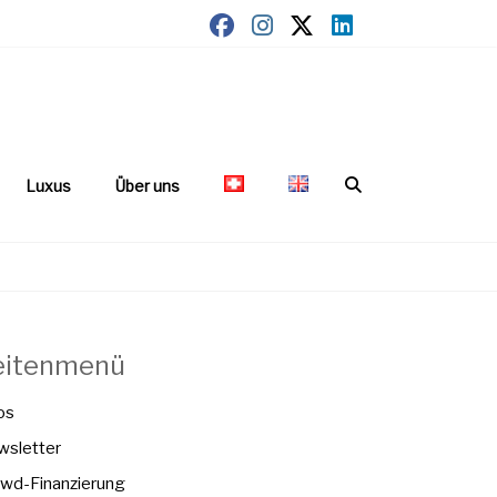
Luxus
Über uns
eitenmenü
os
sletter
wd-Finanzierung