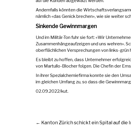
auf die Kunden abgewälzt werden.
Andernfalls könnten die Wirtschaftsverlangs
nämlich «das Genick brechen», wie sie weiter sch
Sinkende Gewinnmargen
Und im Militär-Ton fuhr sie fort: «Wir Unternehm
Zusammenhängeaufzeigen und uns wehren». Schlie
oberflächlichen Versprechungen von links-grün
Es bleibt zu hoffen, dass Unternehmer erfolgrei
von Martullo-Blocher folgen. Die Chefin der Em
In ihrer Spezialchemiefirma konnte sie den Umsa
im gleichen Umfang zu, so dass die Gewinnmar
02.09.2022/kut.
←
Kanton Zürich schickt ein Spital auf die 