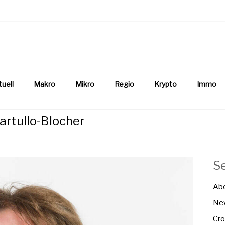
aftsnews
la.ch
tuell
Makro
Mikro
Regio
Krypto
Immo
artullo-Blocher
S
Ab
New
Cro