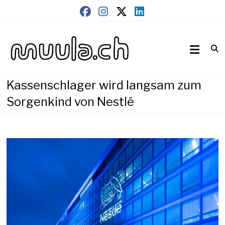
Skip
to
content
Wirtschaftsnews
muula.ch
Kassenschlager wird langsam zum
Sorgenkind von Nestlé