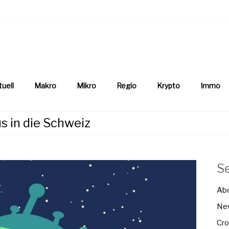
aftsnews
la.ch
tuell
Makro
Mikro
Regio
Krypto
Immo
s in die Schweiz
S
Ab
New
Cro