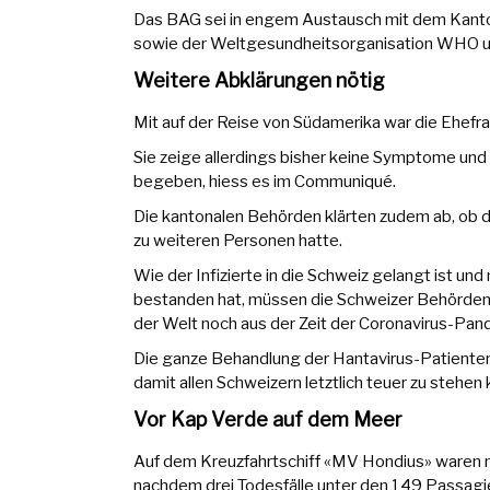
Das BAG sei in engem Austausch mit dem Kanton 
sowie der Weltgesundheitsorganisation WHO und
Weitere Abklärungen nötig
Mit auf der Reise von Südamerika war die Ehefr
Sie zeige allerdings bisher keine Symptome und 
begeben, hiess es im Communiqué.
Die kantonalen Behörden klärten zudem ab, ob 
zu weiteren Personen hatte.
Wie der Infizierte in die Schweiz gelangt ist un
bestanden hat, müssen die Schweizer Behörden 
der Welt noch aus der Zeit der Coronavirus-Pa
Die ganze Behandlung der Hantavirus-Patienten
damit allen Schweizern letztlich teuer zu stehe
Vor Kap Verde auf dem Meer
Auf dem Kreuzfahrtschiff «MV Hondius» waren
nachdem drei Todesfälle unter den 149 Passag