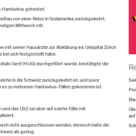
s Hantavirus getestet.
efrau von einer Reise in Südamerika zurückgekehrt,
utigen Mittwoch mit.
 mit seiner Hausärztin zur Abklärung ins Unispital Zürich
ei sich festgestellt habe.
spitals Genf (HUG) durchgeführt wurde, bestätigte die
R
lche in die Schweiz zurückgekehrt ist, und zuvor
Swi
m es zu mehreren Hantavirus-Fällen gekommen ist.
Pos
Bau
n und das USZ sei aber auf solche Fälle mit
Gle
isiert.
auf
sch nicht ausgeschlossen werden, dennoch halte die
Sch
hweiz als gering.