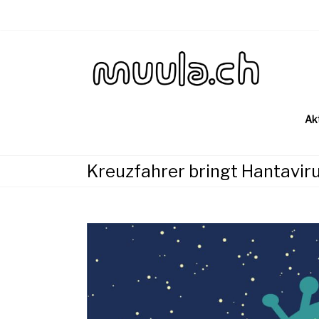
Skip
to
content
Wirtsch
muu
Ak
Kreuzfahrer bringt Hantaviru