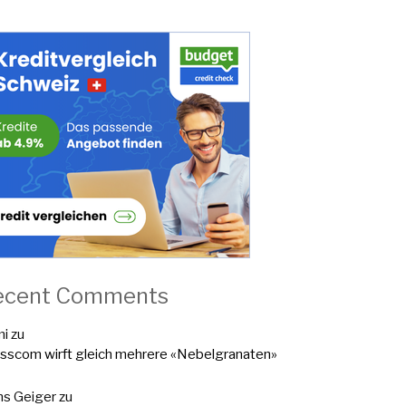
ecent Comments
mi
zu
sscom wirft gleich mehrere «Nebelgranaten»
s Geiger
zu