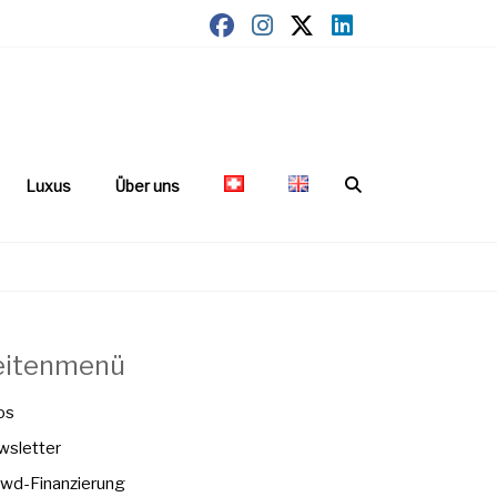
Luxus
Über uns
eitenmenü
os
sletter
wd-Finanzierung