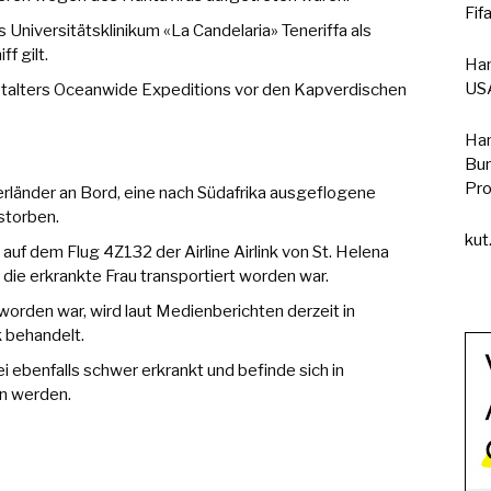
Fif
Universitätsklinikum «La Candelaria» Teneriffa als
f gilt.
Han
USA
stalters Oceanwide Expeditions vor den Kapverdischen
Han
Bun
Pro
erländer an Bord, eine nach Südafrika ausgeflogene
storben.
kut
uf dem Flug 4Z132 der Airline Airlink von St. Helena
die erkrankte Frau transportiert worden war.
 worden war, wird laut Medienberichten derzeit in
k behandelt.
ei ebenfalls schwer erkrankt und befinde sich in
en werden.