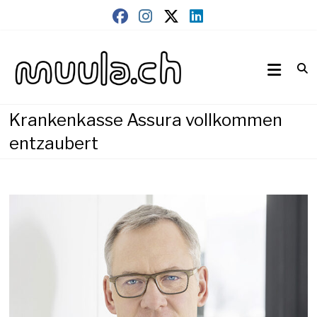
Skip
to
content
Wirtschaftsnews
muula.ch
Krankenkasse Assura vollkommen
entzaubert