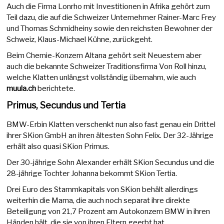
Auch die Firma Lonrho mit Investitionen in Afrika gehört zum
Teil dazu, die auf die Schweizer Unternehmer Rainer-Marc Frey
und Thomas Schmidheiny sowie den reichsten Bewohner der
Schweiz, Klaus-Michael Kühne, zurückgeht.
Beim Chemie-Konzern Altana gehört seit Neuestem aber
auch die bekannte Schweizer Traditionsfirma Von Roll hinzu,
welche Klatten unlängst vollständig übernahm, wie auch
muula.ch
berichtete.
Primus, Secundus und Tertia
BMW-Erbin Klatten verschenkt nun also fast genau ein Drittel
ihrer SKion GmbH an ihren ältesten Sohn Felix. Der 32-Jährige
erhält also quasi SKion Primus.
Der 30-jährige Sohn Alexander erhält SKion Secundus und die
28-jährige Tochter Johanna bekommt SKion Tertia.
Drei Euro des Stammkapitals von SKion behält allerdings
weiterhin die Mama, die auch noch separat ihre direkte
Beteiligung von 21,7 Prozent am Autokonzern BMW in ihren
Händen hält, die sie von ihren Eltern geerbt hat.