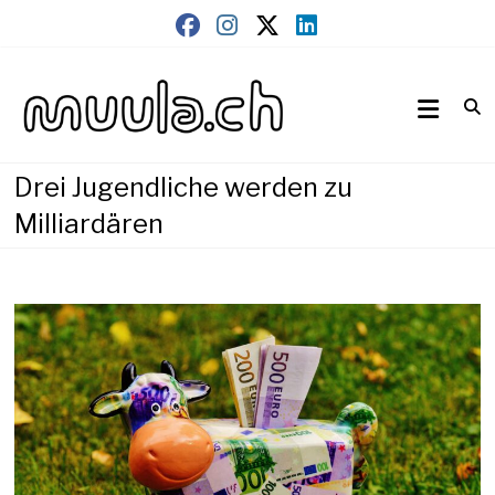
Skip
to
content
Wirtschaftsnews
muula.ch
Drei Jugendliche werden zu
Milliardären