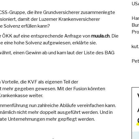
USA
r CSS-Gruppe, die ihre Grundversicherer zusammenlegte
Han
sioniert, damit der Luzerner Krankenversicherer
Bun
e Solvenz erfüllen kann?
Pro
er ÖKK auf eine entsprechende Anfrage von
muula.ch
. Die
 eine hohe Solvenz aufgewiesen, erklärte sie.
kut
erwähnt, einen Gewinn ab und kam laut der Liste des BAG
Pet
Vorteile, die KVF als eigenen Teil der
t mehr gegeben gewesen. Mit der Fusion könnten
Krankenkasse weiter.
mmenführung nun zahlreiche Abläufe vereinfachen kann.
nämlich nicht mehr doppelt ausgeführt werden. Und in
rate Unternehmungen mehr gepflegt werden.