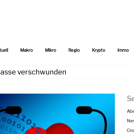
aftsnews
la.ch
tuell
Makro
Mikro
Regio
Krypto
Immo
kasse verschwunden
S
Ab
New
Cro