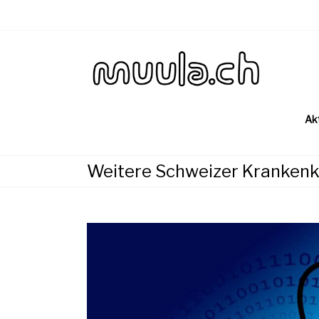
Skip
to
content
Wirtsch
muu
Ak
Weitere Schweizer Kranken