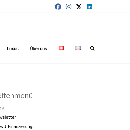
Luxus
Über uns
eitenmenü
os
sletter
wd-Finanzierung