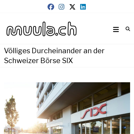
Skip
to
content
Wirtschaftsnews
muula.ch
Völliges Durcheinander an der
Schweizer Börse SIX