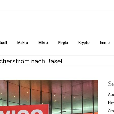
aftsnews
la.ch
tuell
Makro
Mikro
Regio
Krypto
Immo
ucherstrom nach Basel
S
Ab
New
Cro