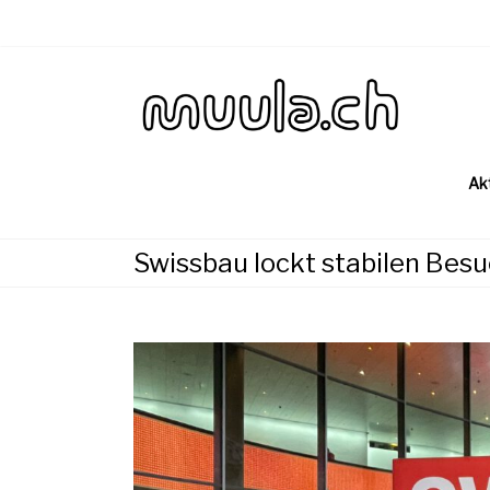
Skip
to
content
Wirtsch
muu
Ak
Swissbau lockt stabilen Bes