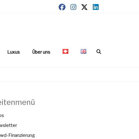
Luxus
Über uns
eitenmenü
os
sletter
wd-Finanzierung