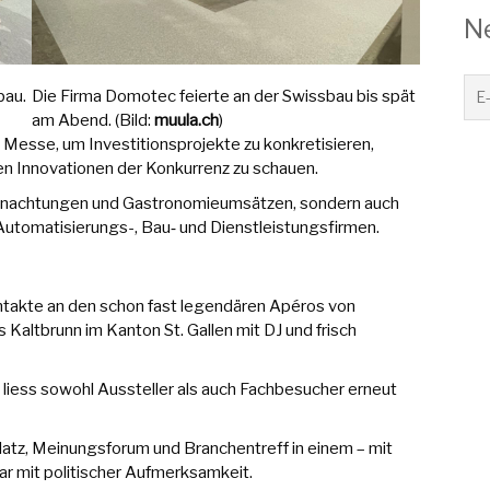
N
bau.
Die Firma Domotec feierte an der Swissbau bis spät
am Abend. (Bild:
muula.ch
)
 Messe, um Investitionsprojekte zu konkretisieren,
en Innovationen der Konkurrenz zu schauen.
Übernachtungen und Gastronomieumsätzen, sondern auch
, Automatisierungs-, Bau‑ und Dienstleistungsfirmen.
ntakte an den schon fast legendären Apéros von
Kaltbrunn im Kanton St. Gallen mit DJ und frisch
iess sowohl Aussteller als auch Fachbesucher erneut
latz, Meinungsforum und Branchentreff in einem – mit
gar mit politischer Aufmerksamkeit.