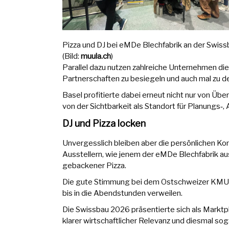
Pizza und DJ bei eMDe Blechfabrik an der Swiss
(Bild:
muula.ch
)
Parallel dazu nutzen zahlreiche Unternehmen die
Partnerschaften zu besiegeln und auch mal zu d
Basel profitierte dabei erneut nicht nur von 
von der Sichtbarkeit als Standort für Planungs‑
DJ und Pizza locken
Unvergesslich bleiben aber die persönlichen Ko
Ausstellern, wie jenem der eMDe Blechfabrik aus 
gebackener Pizza.
Die gute Stimmung bei dem Ostschweizer KMU l
bis in die Abendstunden verweilen.
Die Swissbau 2026 präsentierte sich als Marktp
klarer wirtschaftlicher Relevanz und diesmal so