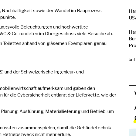
ng, Nachhaltigkeit sowie der Wandel im Bauprozess
Han
mpunkte.
USA
mungsvolle Beleuchtungen und hochwertige
Han
KWC & Co. rundeten im Obergeschoss viele Besuche ab.
Bun
on Toiletten anhand von gläsernen Exemplaren genau
Pro
kut
) und der Schweizerische Ingenieur- und
Immobilienwirtschaft aufmerksam und gaben den
r die Cybersicherheit entlang der Lieferkette, wie der
 Planung, Ausführung, Materiallieferung und Betrieb, um
ng müssten zusammenspielen, damit die Gebäudetechnik
en Betriebszweck nicht mehr erfülle.