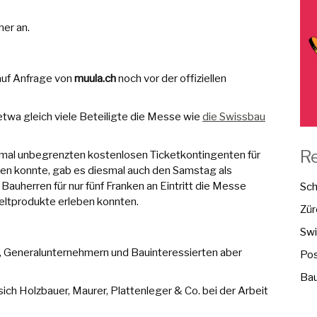
er an.
auf Anfrage von
muula.ch
noch vor der offiziellen
etwa gleich viele Beteiligte die Messe wie
die Swissbau
R
smal unbegrenzten kostenlosen Ticketkontingenten für
en konnte, gab es diesmal auch den Samstag als
auherren für nur fünf Franken an Eintritt die Messe
Sch
eltprodukte erleben konnten.
Zür
Swi
 Generalunternehmern und Bauinteressierten aber
Pos
Bau
ch Holzbauer, Maurer, Plattenleger & Co. bei der Arbeit