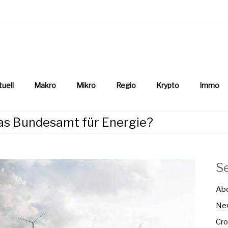
aftsnews
la.ch
tuell
Makro
Mikro
Regio
Krypto
Immo
das Bundesamt für Energie?
S
Ab
New
Cro