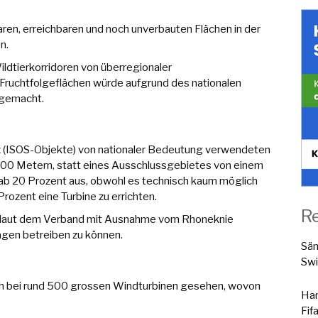
ren, erreichbaren und noch unverbauten Flächen in der
n.
ldtierkorridoren von überregionaler
ruchtfolgeflächen würde aufgrund des nationalen
 gemacht.
z (ISOS-Objekte) von nationaler Bedeutung verwendeten
 200 Metern, statt eines Ausschlussgebietes von einem
 ab 20 Prozent aus, obwohl es technisch kaum möglich
Prozent eine Turbine zu errichten.
R
eiz laut dem Verband mit Ausnahme vom Rhoneknie
agen betreiben zu können.
Sä
Swi
och bei rund 500 grossen Windturbinen gesehen, wovon
Han
Fif