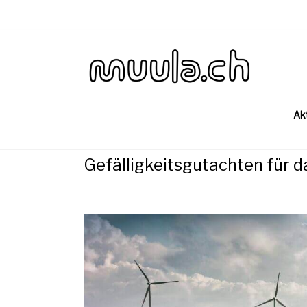
Skip
to
content
Wirtsch
muu
Ak
Gefälligkeitsgutachten für 