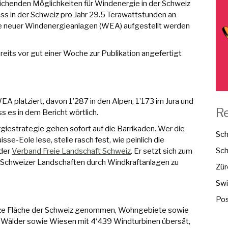
ichenden Möglichkeiten für Windenergie in der Schweiz
ss in der Schweiz pro Jahr 29.5 Terawattstunden an
e neuer Windenergieanlagen (WEA) aufgestellt werden
ereits vor gut einer Woche zur Publikation angefertigt
A platziert, davon 1’287 in den Alpen, 1’173 im Jura und
R
ss es in dem Bericht wörtlich.
iestrategie gehen sofort auf die Barrikaden. Wer die
Sch
e-Eole lese, stelle rasch fest, wie peinlich die
Sch
 der
Verband Freie Landschaft Schweiz
. Er setzt sich zum
der Schweizer Landschaften durch Windkraftanlagen zu
Zür
Swi
Pos
ganze Fläche der Schweiz genommen, Wohngebiete sowie
Wälder sowie Wiesen mit 4‘439 Windturbinen übersät,