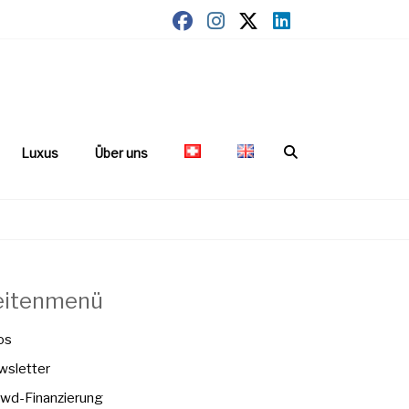
Luxus
Über uns
eitenmenü
os
sletter
wd-Finanzierung