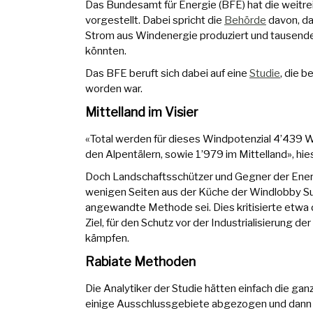
Das Bundesamt für Energie (BFE) hat die weitre
vorgestellt. Dabei spricht die
Behörde
davon, da
Strom aus Windenergie produziert und tausend
könnten.
Das BFE beruft sich dabei auf eine
Studie
, die b
worden war.
Mittelland im Visier
«Total werden für dieses Windpotenzial 4’439 WE
den Alpentälern, sowie 1’979 im Mittelland», hie
Doch Landschaftsschützer und Gegner der Energ
wenigen Seiten aus der Küche der Windlobby Suiss
angewandte Methode sei. Dies kritisierte etwa
Ziel, für den Schutz vor der Industrialisierung 
kämpfen.
Rabiate Methoden
Die Analytiker der Studie hätten einfach die 
einige Ausschlussgebiete abgezogen und dann 