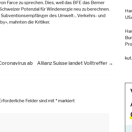
von Farce zu sprechen. Dies, weil das BFE das Berner
Schweizer Potenzial für Windenergie neu zu berechnen.
Han
ten Subventionsempfänger des Umwelt-, Verkehrs- und
USA
», mahnten die Kritiker.
Han
Bun
Pro
kut
Coronavirus ab
Allianz Suisse landet Volltreffer
→
Erforderliche Felder sind mit
*
markiert