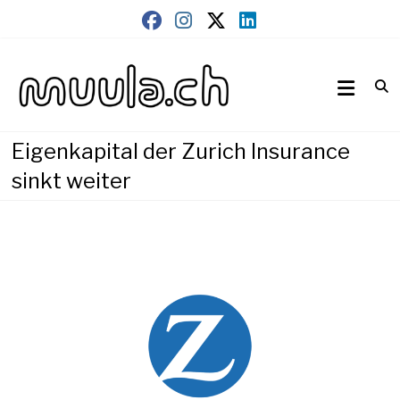
Skip
to
content
Wirtschaftsnews
muula.ch
Eigenkapital der Zurich Insurance
sinkt weiter