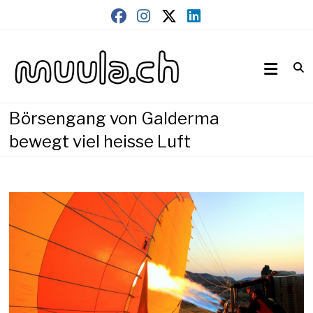
Skip
to
content
Wirtschaftsnews
muula.ch
Börsengang von Galderma
bewegt viel heisse Luft