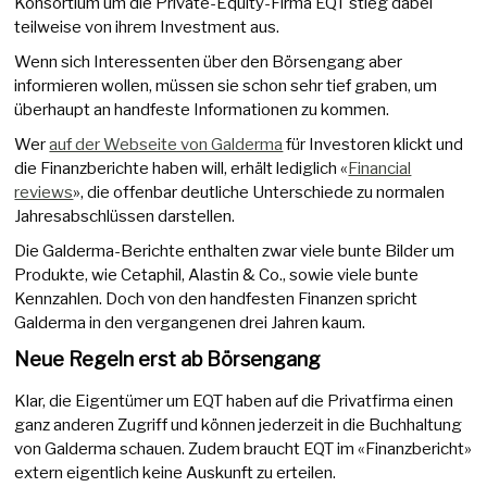
Konsortium um die Private-Equity-Firma EQT stieg dabei
teilweise von ihrem Investment aus.
Wenn sich Interessenten über den Börsengang aber
informieren wollen, müssen sie schon sehr tief graben, um
überhaupt an handfeste Informationen zu kommen.
Wer
auf der Webseite von Galderma
für Investoren klickt und
die Finanzberichte haben will, erhält lediglich «
Financial
reviews
», die offenbar deutliche Unterschiede zu normalen
Jahresabschlüssen darstellen.
Die Galderma-Berichte enthalten zwar viele bunte Bilder um
Produkte, wie Cetaphil, Alastin & Co., sowie viele bunte
Kennzahlen. Doch von den handfesten Finanzen spricht
Galderma in den vergangenen drei Jahren kaum.
Neue Regeln erst ab Börsengang
Klar, die Eigentümer um EQT haben auf die Privatfirma einen
ganz anderen Zugriff und können jederzeit in die Buchhaltung
von Galderma schauen. Zudem braucht EQT im «Finanzbericht»
extern eigentlich keine Auskunft zu erteilen.