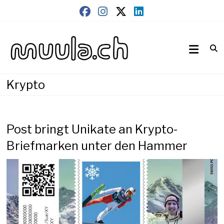
Skip
to
content
Wirtschaftsnews
muula.ch
Krypto
Post bringt Unikate an Krypto-
Briefmarken unter den Hammer