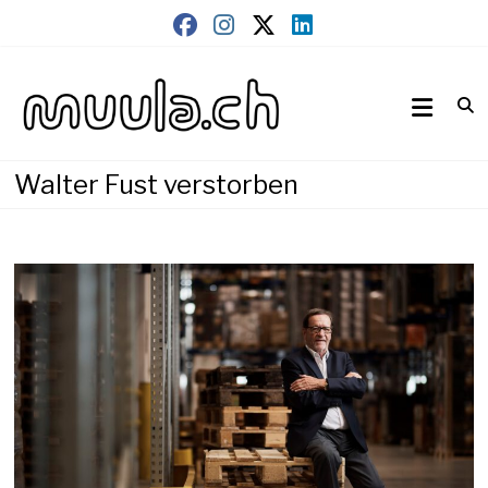
Skip
to
content
Wirtschaftsnews
muula.ch
Walter Fust verstorben