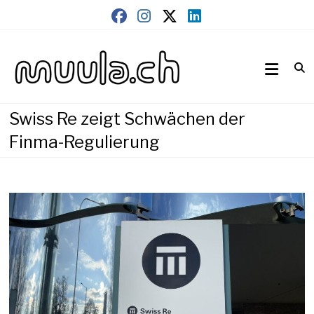
Skip
to
content
Wirtschaftsnews
muula.ch
Swiss Re zeigt Schwächen der
Finma-Regulierung