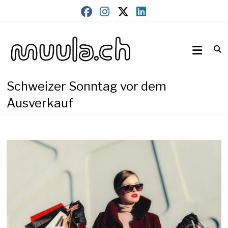
Skip
to
content
Wirtschaftsnews
muula.ch
Schweizer Sonntag vor dem
Ausverkauf