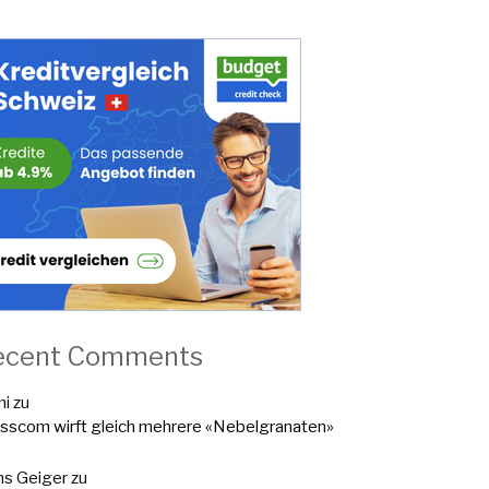
ecent Comments
mi
zu
sscom wirft gleich mehrere «Nebelgranaten»
s Geiger
zu