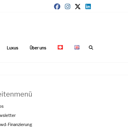
Luxus
Über uns
eitenmenü
os
sletter
wd-Finanzierung