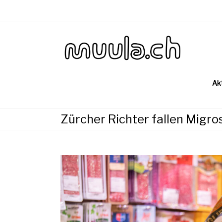
Skip
to
content
Wirtsch
muu
Ak
Zürcher Richter fallen Migr