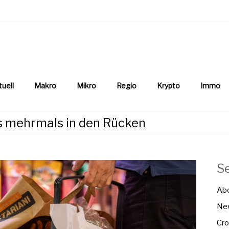
aftsnews
la.ch
tuell
Makro
Mikro
Regio
Krypto
Immo
os mehrmals in den Rücken
S
Ab
New
Cro