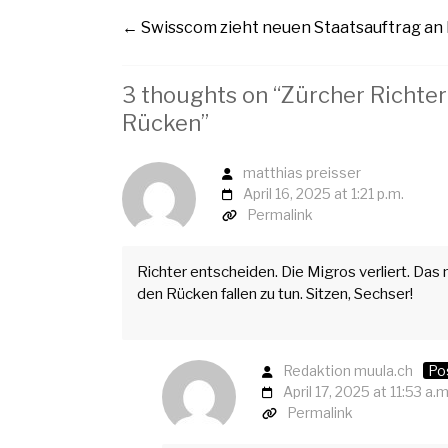
←
Swisscom zieht neuen Staatsauftrag an
3 thoughts on “
Zürcher Richter
Rücken
”
matthias preisser
April 16, 2025 at 1:21 p.m.
Permalink
Richter entscheiden. Die Migros verliert. Das
den Rücken fallen zu tun. Sitzen, Sechser!
Redaktion muula.ch
Po
April 17, 2025 at 11:53 a.m
Permalink