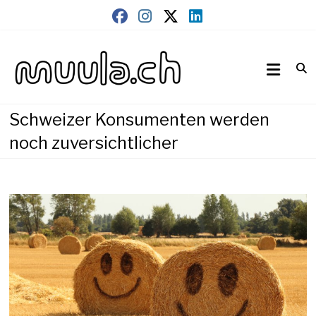
Skip
to
content
Wirtschaftsnews
muula.ch
Schweizer Konsumenten werden
noch zuversichtlicher