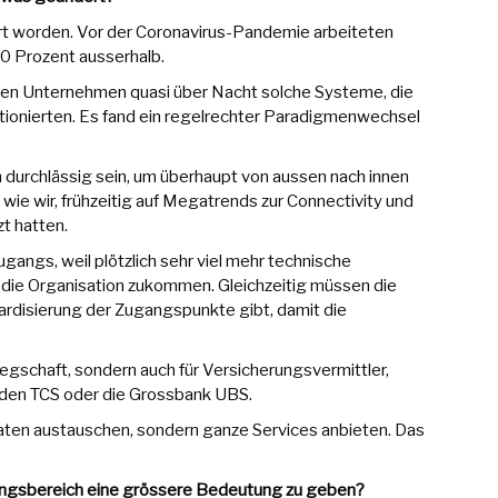
t worden. Vor der Coronavirus-Pandemie arbeiteten
20 Prozent ausserhalb.
en Unternehmen quasi über Nacht solche Systeme, die
tionierten. Es fand ein regelrechter Paradigmenwechsel
 durchlässig sein, um überhaupt von aussen nach innen
 wie wir, frühzeitig auf Megatrends zur Connectivity und
zt hatten.
gangs, weil plötzlich sehr viel mehr technische
 die Organisation zukommen. Gleichzeitig müssen die
ardisierung der Zugangspunkte gibt, damit die
legschaft, sondern auch für Versicherungsvermittler,
e den TCS oder die Grossbank UBS.
 Daten austauschen, sondern ganze Services anbieten. Das
tungsbereich eine grössere Bedeutung zu geben?