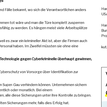
e»
Han
ind Fälle bekannt, wo sich die Verantwortlichen anders
USA
mmen tot wäre und man die Türe komplett zusperren
Han
fähig zu werden. Es hängen meist viele Arbeitsplätze
Bun
Pro
l es zwar ein krimineller Akt ist, aber die Firmen auch
Personal haben. Im Zweifel müssten sie ohne eine
kut
echnologie gegen Cyberkriminelle überhaupt gewinnen,
 Cyberschutz von Vorsorge über Identifikation zur
inen Super-Gau verhindern können. Unternehmen sichern
entlich oder monatlich. Bei einem
n, alle diese Sicherungen unter ihre Kontrolle zu bringen.
ten Sicherungen mehr, falls dies Erfolg hat.