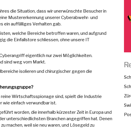
hres die Situation, dass wir unerwünschte Besucher in
r eine Mustererkennung unserer Cyberabwehr- und
 ein auffälliges Verhalten gab.
alisten, welche Bereiche betroffen waren, und aufgrund
ig die Einfallstore schliessen, ohne unsere IT
yberangriff eigentlich nur zwei Möglichkeiten.
und sind weg vom Markt.
R
ilbereiche isolieren und chirurgischer gegen die
Sch
Sch
icherungsgruppe?
Zür
 reine Wirtschaftsspionage sind, spielt die Industrie
r wie einfach verwundbar ist.
Swi
geführt worden, die innerhalb kürzester Zeit in Europa und
Pos
er unterschiedlichsten Branchen angegriffen hat. Denen
 zu machen, weil sie neu waren, und Lösegeld zu