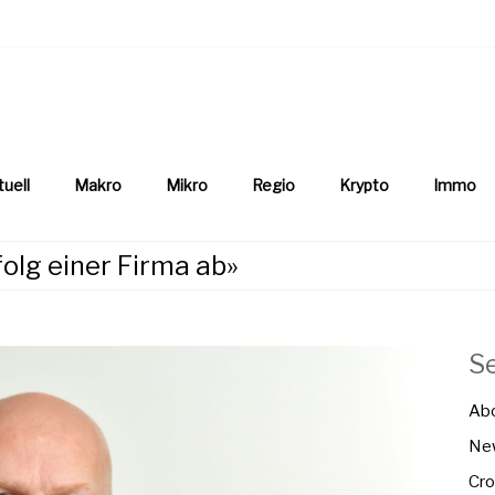
aftsnews
la.ch
tuell
Makro
Mikro
Regio
Krypto
Immo
folg einer Firma ab»
S
Ab
New
Cro