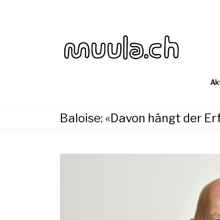
Skip
to
content
Wirtsch
muu
Ak
Baloise: «Davon hängt der Er