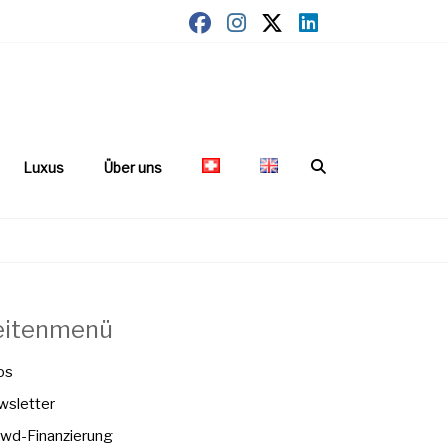
Luxus
Über uns
eitenmenü
os
sletter
wd-Finanzierung