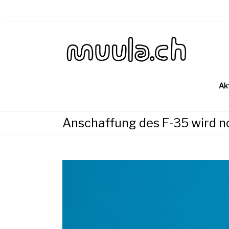
Skip
to
content
Wirtsch
muu
Ak
Anschaffung des F-35 wird n