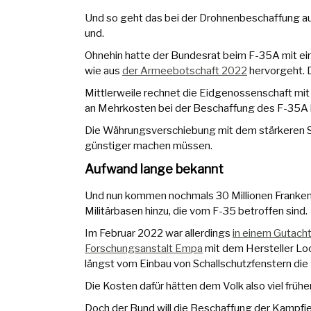
Und so geht das bei der Drohnenbeschaffung au
und.
Ohnehin hatte der Bundesrat beim F-35A mit ei
wie aus
der Armeebotschaft 2022
hervorgeht. 
Mittlerweile rechnet die Eidgenossenschaft mit 
an Mehrkosten bei der Beschaffung des F-35A
Die Währungsverschiebung mit dem stärkeren S
günstiger machen müssen.
Aufwand lange bekannt
Und nun kommen nochmals 30 Millionen Franken 
Militärbasen hinzu, die vom F-35 betroffen sind.
Im Februar 2022 war allerdings
in einem Gutach
Forschungsanstalt Empa
mit dem Hersteller Lo
längst vom Einbau von Schallschutzfenstern di
Die Kosten dafür hätten dem Volk also viel frü
Doch der Bund will die Beschaffung der Kampfje