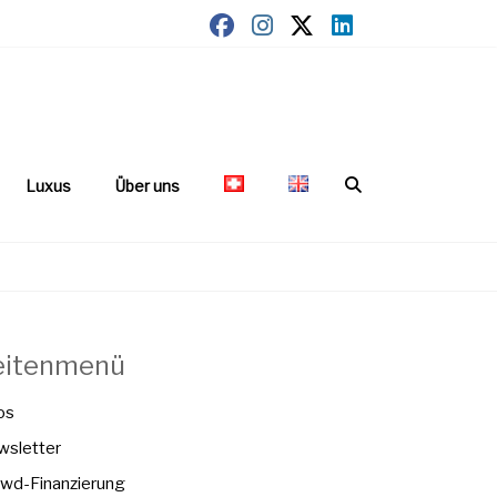
Luxus
Über uns
eitenmenü
os
sletter
wd-Finanzierung