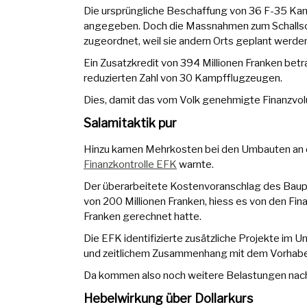
Die ursprüngliche Beschaffung von 36 F-35 Kamp
angegeben. Doch die Massnahmen zum Schallschu
zugeordnet, weil sie andern Orts geplant werde
Ein Zusatzkredit von 394 Millionen Franken bet
reduzierten Zahl von 30 Kampfflugzeugen.
Dies, damit das vom Volk genehmigte Finanzvo
Salamitaktik pur
Hinzu kamen Mehrkosten bei den Umbauten an d
Finanzkontrolle EFK
warnte.
Der überarbeitete Kostenvoranschlag des Baup
von 200 Millionen Franken, hiess es von den Fin
Franken gerechnet hatte.
Die EFK identifizierte zusätzliche Projekte im U
und zeitlichem Zusammenhang mit dem Vorhaben 
Da kommen also noch weitere Belastungen nac
Hebelwirkung über Dollarkurs