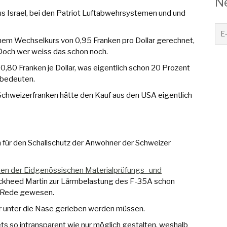
N
s Israel, bei den Patriot Luftabwehrsystemen und und
nem Wechselkurs von 0,95 Franken pro Dollar gerechnet,
Doch wer weiss das schon noch.
0,80 Franken je Dollar, was eigentlich schon 20 Prozent
 bedeuten.
chweizerfranken hätte den Kauf aus den USA eigentlich
für den Schallschutz der Anwohner der Schweizer
ten der Eidgenössischen Materialprüfungs- und
ckheed Martin zur Lärmbelastung des F-35A schon
e Rede gewesen.
her unter die Nase gerieben werden müssen.
ts so intransparent wie nur möglich gestalten, weshalb