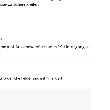
ig zur Schere greifen.
a
nma gibt Auslandseinfluss beim CS-Untergang zu
→
Erforderliche Felder sind mit
*
markiert