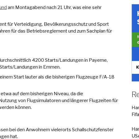
Bund
am Montagabend nach 21 Uhr, was eine sehr
nt für Verteidigung, Bevölkerungsschutz und Sport
ahren für das Betriebsreglement und zum Sachplan für
durchschnittlich 4200 Starts/Landungen in Payerne,
 Starts/Landungen in Emmen.
 einem Start lauter als die bisherigen Flugzeuge F/A-18
R
 etwa auf dem bisherigen Niveau, da die
tzung von Flugsimulatoren und längerer Flugzeiten für
 werden können.
Han
Fif
Han
n bei den Anwohnern vielerorts Schallschutzfenster
USA
agen hat.