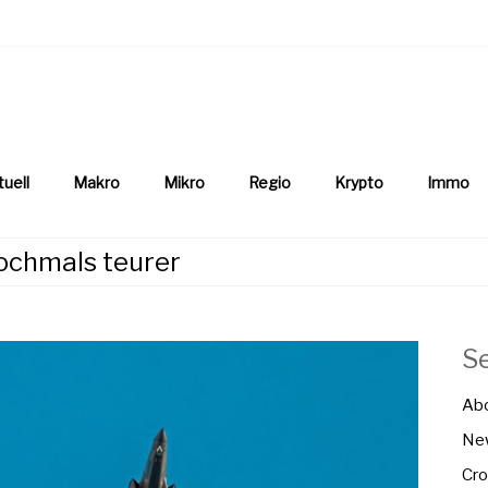
aftsnews
la.ch
tuell
Makro
Mikro
Regio
Krypto
Immo
ochmals teurer
S
Ab
New
Cro