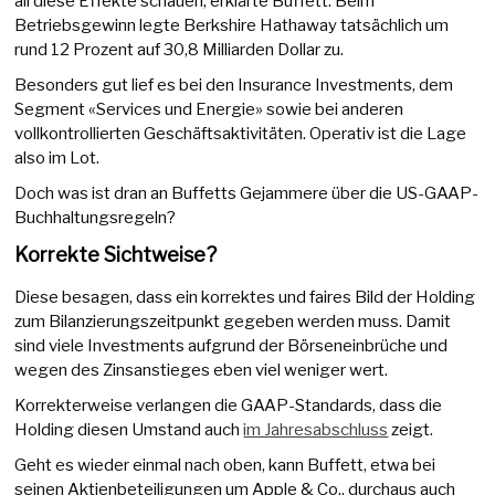
all diese Effekte schauen, erklärte Buffett. Beim
Betriebsgewinn legte Berkshire Hathaway tatsächlich um
rund 12 Prozent auf 30,8 Milliarden Dollar zu.
Besonders gut lief es bei den Insurance Investments, dem
Segment «Services und Energie» sowie bei anderen
vollkontrollierten Geschäftsaktivitäten. Operativ ist die Lage
also im Lot.
Doch was ist dran an Buffetts Gejammere über die US-GAAP-
Buchhaltungsregeln?
Korrekte Sichtweise?
Diese besagen, dass ein korrektes und faires Bild der Holding
zum Bilanzierungszeitpunkt gegeben werden muss. Damit
sind viele Investments aufgrund der Börseneinbrüche und
wegen des Zinsanstieges eben viel weniger wert.
Korrekterweise verlangen die GAAP-Standards, dass die
Holding diesen Umstand auch
im Jahresabschluss
zeigt.
Geht es wieder einmal nach oben, kann Buffett, etwa bei
seinen Aktienbeteiligungen um Apple & Co., durchaus auch