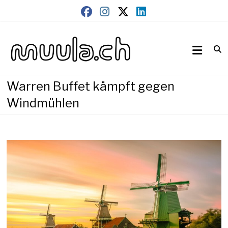
Skip
to
content
Wirtschaftsnews
muula.ch
Warren Buffet kämpft gegen
Windmühlen