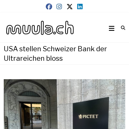
Skip
to
content
Wirtschaftsnews
muula.ch
USA stellen Schweizer Bank der
Ultrareichen bloss