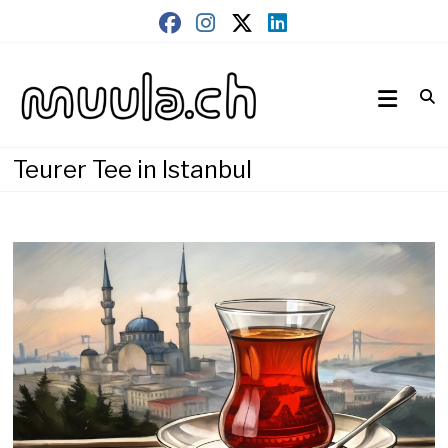
Skip
to
content
Wirtschaftsnews
muula.ch
Teurer Tee in Istanbul