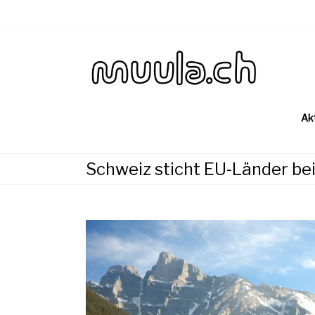
Skip
to
content
Wirtsch
muu
Ak
Schweiz sticht EU-Länder be