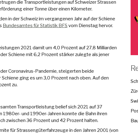
betrugen die Transportleistungen auf Schweizer Strassen
Beförderung einer Tonne über einen Kilometer.
den in der Schweiz im vergangenen Jahr auf der Schiene
es
Bundesamtes für Statistik BFS
vom Dienstag hervor.
istungen 2021 damit um 4,0 Prozent auf 27,8 Milliarden
der Schiene mit 6,2 Prozent stärker zulegte als jener
R
n der Coronavirus-Pandemie, steigerten beide
r Schiene ging es um 3,0 Prozent nach oben. Auf den
Sch
ozent zu.
Zür
Swi
samten Transportleistung belief sich 2021 auf 37
Pos
n 1980er- und 1990er-Jahren konnte die Bahn ihren
ich zwischen 36 Prozent und 42 Prozent halten.
Bau
mite für Strassengüterfahrzeuge in den Jahren 2001 (von