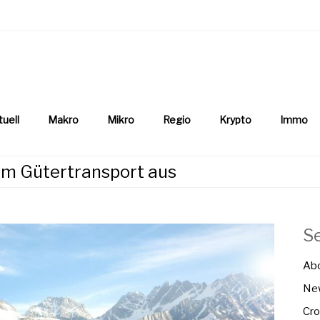
aftsnews
la.ch
tuell
Makro
Mikro
Regio
Krypto
Immo
im Gütertransport aus
S
Ab
New
Cro