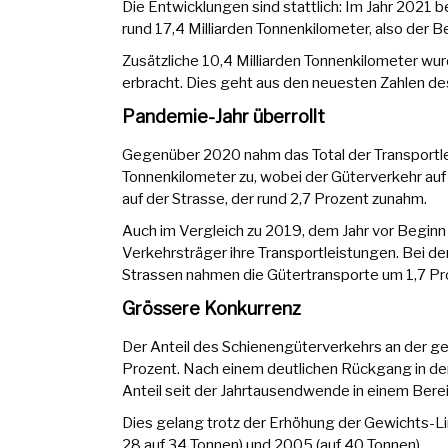
Die Entwicklungen sind stattlich: Im Jahr 2021 
rund 17,4 Milliarden Tonnenkilometer, also der 
Zusätzliche 10,4 Milliarden Tonnenkilometer wur
erbracht. Dies geht aus den neuesten Zahlen d
Pandemie-Jahr überrollt
Gegenüber 2020 nahm das Total der Transportle
Tonnenkilometer zu, wobei der Güterverkehr auf 
auf der Strasse, der rund 2,7 Prozent zunahm.
Auch im Vergleich zu 2019, dem Jahr vor Begin
Verkehrsträger ihre Transportleistungen. Bei de
Strassen nahmen die Gütertransporte um 1,7 Pr
Grössere Konkurrenz
Der Anteil des Schienengüterverkehrs an der ge
Prozent. Nach einem deutlichen Rückgang in de
Anteil seit der Jahrtausendwende in einem Bere
Dies gelang trotz der Erhöhung der Gewichts-Li
28 auf 34 Tonnen) und 2005 (auf 40 Tonnen).