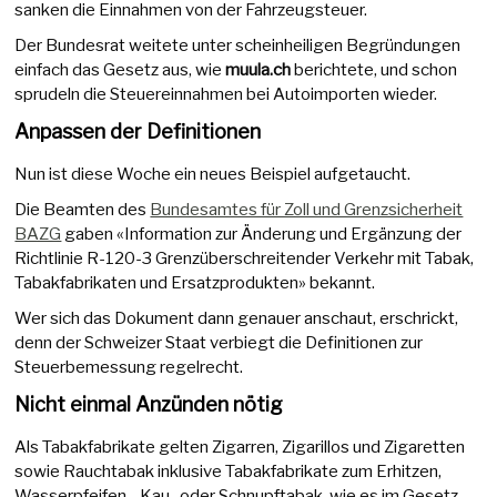
sanken die Einnahmen von der Fahrzeugsteuer.
Der Bundesrat weitete unter scheinheiligen Begründungen
einfach das Gesetz aus, wie
muula.ch
berichtete, und schon
sprudeln die Steuereinnahmen bei Autoimporten wieder.
Anpassen der Definitionen
Nun ist diese Woche ein neues Beispiel aufgetaucht.
Die Beamten des
Bundesamtes für Zoll und Grenzsicherheit
BAZG
gaben «Information zur Änderung und Ergänzung der
Richtlinie R-120-3 Grenzüberschreitender Verkehr mit Tabak,
Tabakfabrikaten und Ersatzprodukten» bekannt.
Wer sich das Dokument dann genauer anschaut, erschrickt,
denn der Schweizer Staat verbiegt die Definitionen zur
Steuerbemessung regelrecht.
Nicht einmal Anzünden nötig
Als Tabakfabrikate gelten Zigarren, Zigarillos und Zigaretten
sowie Rauchtabak inklusive Tabakfabrikate zum Erhitzen,
Wasserpfeifen-, Kau- oder Schnupftabak, wie es im Gesetz