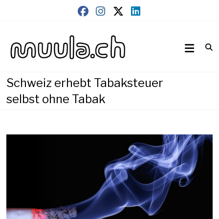
Skip
to
content
Wirtschaftsnews
muula.ch
Schweiz erhebt Tabaksteuer
selbst ohne Tabak