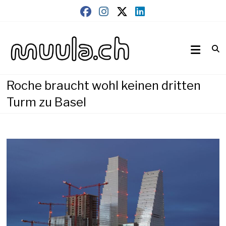
Skip
to
content
Wirtschaftsnews
muula.ch
Roche braucht wohl keinen dritten
Turm zu Basel