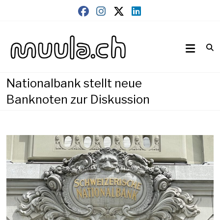
Skip
to
content
Wirtschaftsnews
muula.ch
Nationalbank stellt neue
Banknoten zur Diskussion