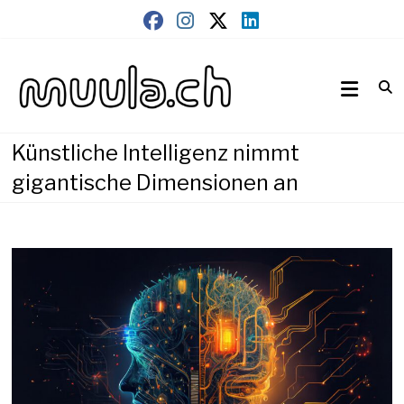
Skip
to
content
Wirtschaftsnews
muula.ch
Künstliche Intelligenz nimmt
gigantische Dimensionen an