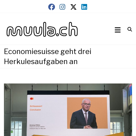
Skip
to
content
Wirtschaftsnews
muula.ch
Economiesuisse geht drei
Herkulesaufgaben an