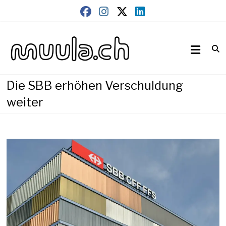
Skip
to
content
Wirtschaftsnews
muula.ch
Die SBB erhöhen Verschuldung
weiter