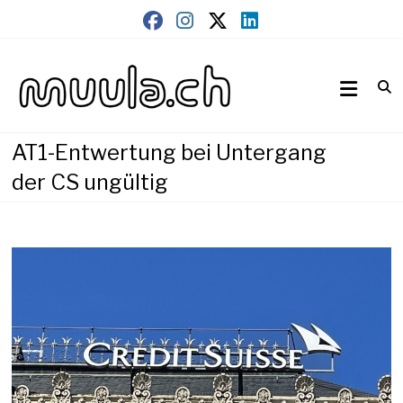
Skip
to
content
Wirtschaftsnews
muula.ch
AT1-Entwertung bei Untergang
der CS ungültig