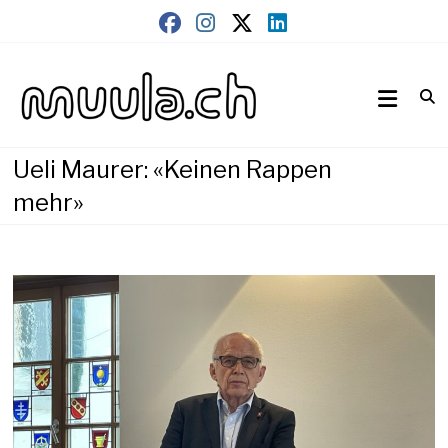
Skip
to
content
Wirtschaftsnews
muula.ch
Ueli Maurer: «Keinen Rappen
mehr»