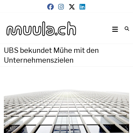
Skip
to
content
Wirtschaftsnews
muula.ch
UBS bekundet Mühe mit den
Unternehmenszielen