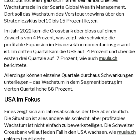
Last, but not least gab sich Hamer sein ambitioniertes
Wachstumsziel in der Sparte Global Wealth Management.
Dort soll das Wachstum des Vorsteuergewinns über den
Strategiezyklus bei 10 bis 15 Prozent liegen.
Im Jahr 2022 kam die Grossbank aber bloss auf einen
Zuwachs von 4 Prozent, was zeigt, wie schwierig die
profitable Expansion im Finanzsektor momentan insgesamt
ist. Im dritten Quartal kam die UBS auf -4 Prozent und über die
ersten drei Quartale auf -7 Prozent, wie auch
muula.ch
berichtete.
Allerdings können einzelne Quartale durchaus Schwankungen
unterliegen – das Wachstum in dem Segment betrug im
vierten Quartal hohe 88 Prozent.
USA im Fokus
Eines zeigt sich am Jahresabschluss der UBS aber deutlich.
Die Situation ist alles andere als schlecht, aber profitables
Wachstum ist nicht einfach zu bewerkstelligen. Die Schweizer
Grossbank will auf jeden Fall in den USA wachsen, wie
muula.ch
unlängst publizierte.