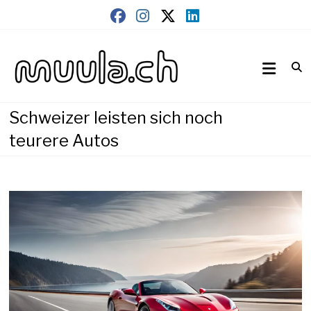
Skip
to
content
Wirtschaftsnews
muula.ch
Schweizer leisten sich noch
teurere Autos