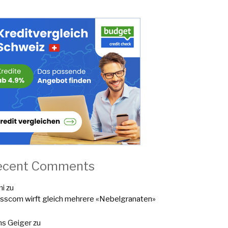
ecent Comments
mi
zu
sscom wirft gleich mehrere «Nebelgranaten»
s Geiger
zu