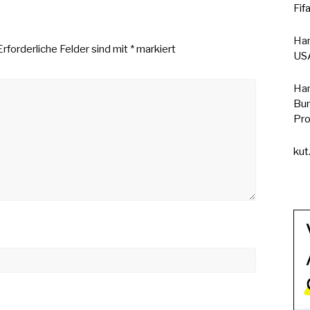
Fif
Han
Erforderliche Felder sind mit
*
markiert
USA
Han
Bun
Pro
kut