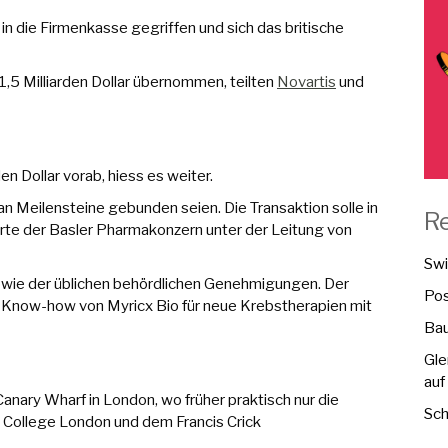
in die Firmenkasse gegriffen und sich das britische
,5 Milliarden Dollar übernommen, teilten
Novartis
und
den Dollar vorab, hiess es weiter.
an Meilensteine gebunden seien. Die Transaktion solle in
R
ärte der Basler Pharmakonzern unter der Leitung von
Swi
owie der üblichen behördlichen Genehmigungen. Der
Pos
m Know-how von Myricx Bio für neue Krebstherapien mit
Bau
Gle
auf
anary Wharf in London, wo früher praktisch nur die
Sch
al College London und dem Francis Crick