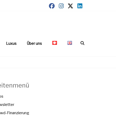
Luxus
Über uns
eitenmenü
os
sletter
wd-Finanzierung