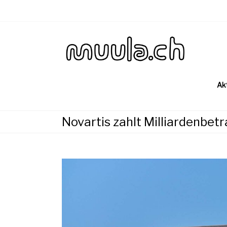
Skip
to
content
Wirtsch
muu
Ak
Novartis zahlt Milliardenbetr