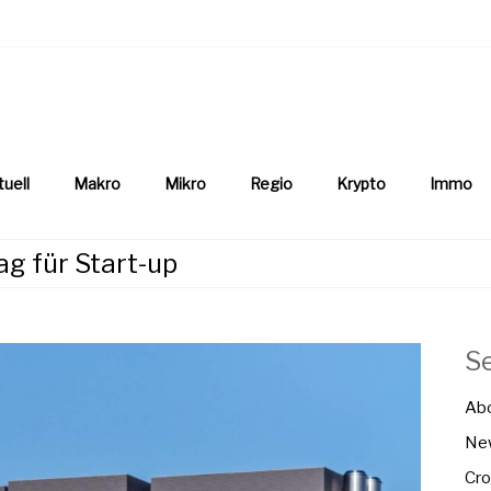
aftsnews
la.ch
tuell
Makro
Mikro
Regio
Krypto
Immo
ag für Start-up
S
Ab
New
Cro