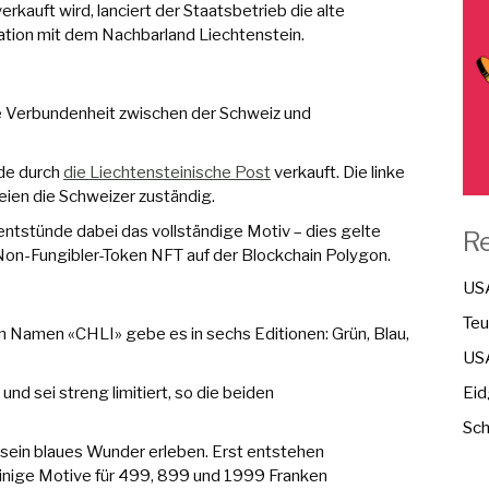
rkauft wird, lanciert der Staatsbetrieb die alte
ation mit dem Nachbarland Liechtenstein.
e Verbundenheit zwischen der Schweiz und
rde durch
die Liechtensteinische Post
verkauft. Die linke
seien die Schweizer zuständig.
tstünde dabei das vollständige Motiv – dies gelte
R
on-Fungibler-Token NFT auf der Blockchain Polygon.
USA
Teu
 Namen «CHLI» gebe es in sechs Editionen: Grün, Blau,
USA
nd sei streng limitiert, so die beiden
Eid
Sch
d sein blaues Wunder erleben. Erst entstehen
einige Motive für 499, 899 und 1999 Franken