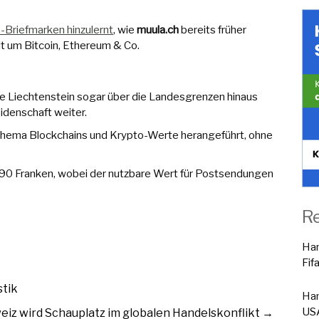
-Briefmarken hinzulernt
, wie
muula.ch
bereits früher
lt um Bitcoin, Ethereum & Co.
lie Liechtenstein sogar über die Landesgrenzen hinaus
eidenschaft weiter.
s Thema Blockchains und Krypto-Werte herangeführt, ohne
.90 Franken, wobei der nutzbare Wert für Postsendungen
R
Han
Fif
stik
Han
USA
iz wird Schauplatz im globalen Handelskonflikt
→