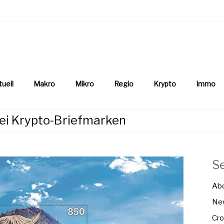
aftsnews
la.ch
tuell
Makro
Mikro
Regio
Krypto
Immo
ei Krypto-Briefmarken
S
Ab
New
Cro