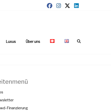
Luxus
Über uns
eitenmenü
os
sletter
wd-Finanzierung