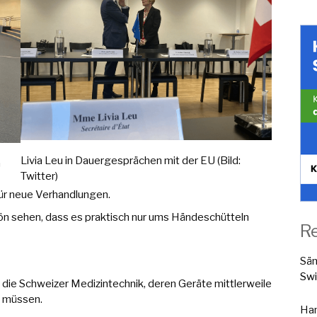
Livia Leu in Dauergesprächen mit der EU (Bild:
m
Twitter)
f für neue Verhandlungen.
 sehen, dass es praktisch nur ums Händeschütteln
R
Sä
Swi
 die Schweizer Medizintechnik, deren Geräte mittlerweile
n müssen.
Han