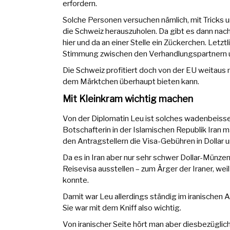
erfordern.
Solche Personen versuchen nämlich, mit Tricks 
die Schweiz herauszuholen. Da gibt es dann n
hier und da an einer Stelle ein Zückerchen. Let
Stimmung zwischen den Verhandlungspartnern u
Die Schweiz profitiert doch von der EU weitaus 
dem Märktchen überhaupt bieten kann.
Mit Kleinkram wichtig machen
Von der Diplomatin Leu ist solches wadenbeisse
Botschafterin in der Islamischen Republik Iran ma
den Antragstellern die Visa-Gebühren in Dollar 
Da es in Iran aber nur sehr schwer Dollar-Münze
Reisevisa ausstellen – zum Ärger der Iraner, w
konnte.
Damit war Leu allerdings ständig im iranischen
Sie war mit dem Kniff also wichtig.
Von iranischer Seite hört man aber diesbezüglich