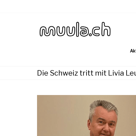
Skip
to
content
Wirtsch
muu
Ak
Die Schweiz tritt mit Livia Le