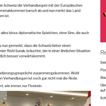
h die Schweiz die Verhandlungen mit der Europäischen
ahmenabkommen barsch ab und nun merkt das Land
n ist.
alles bloss diplomatische Spielchen, ohne Sinn, die auch
es nun gemerkt, dass die Schweiz lieber einen
ier Rishi Sunak, bräuchte, der in einer ähnlichen Situation
R
utlich besser vorwärtskommt.
Swi
Pos
ür Sondierungsgespräche zusammengekommen. Wohl
Bau
 Verhandlungen ist noch gar nicht mal die Rede.
Gle
t, wie immer, nur Floskeln.
auf
Sch