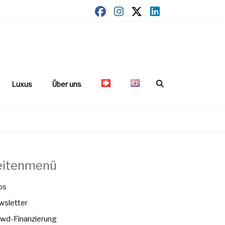
Luxus
Über uns
eitenmenü
os
sletter
wd-Finanzierung