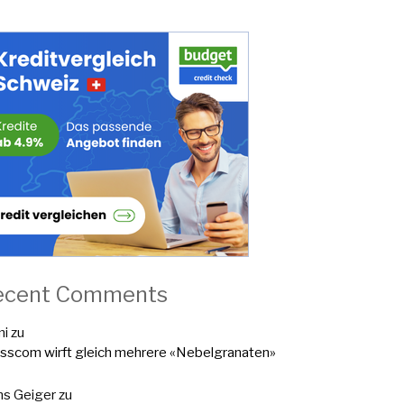
ecent Comments
mi
zu
sscom wirft gleich mehrere «Nebelgranaten»
s Geiger
zu