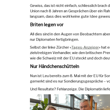
Gewiss, das ist nicht einfach, schliesslich brac
Union nach 8 Jahren an Gesprächen über ein R
langsam, dass dies wohl keine gute Idee gewese
Briten legen vor
All dies sind in den Augen von Beobachtern aber 
nur Diplomaten fertigbringen.
Selbst der linke Zürcher «
Tages-Anzeiger
» hat 
zielstrebigen Verhandler, wie den britischen Prem
wie die Schweiz mit der EU steckt und doch de
Nur Händchenschütteln
Nun ist Leu bereits zum 8. Mal mit der EU f
gemerkt sind es nur Sondierungsgespräche – von
Und Resultate? Fehlanzeige. Die Diplomatin liefer