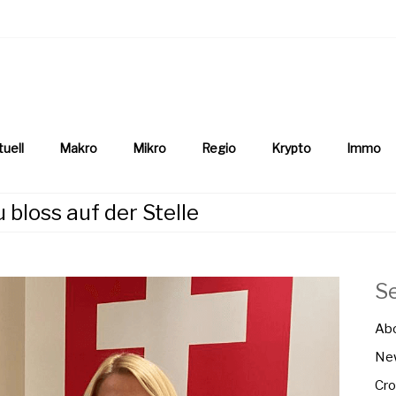
aftsnews
la.ch
tuell
Makro
Mikro
Regio
Krypto
Immo
u bloss auf der Stelle
S
Ab
New
Cro