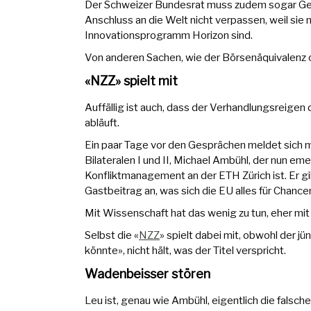
Der Schweizer Bundesrat muss zudem sogar Geld
Anschluss an die Welt nicht verpassen, weil sie
Innovationsprogramm Horizon sind.
Von anderen Sachen, wie der Börsenäquivalenz
«NZZ» spielt mit
Auffällig ist auch, dass der Verhandlungsreige
abläuft.
Ein paar Tage vor den Gesprächen meldet sich m
Bilateralen I und II, Michael Ambühl, der nun em
Konfliktmanagement an der ETH Zürich ist. Er gi
Gastbeitrag an, was sich die EU alles für Chanc
Mit Wissenschaft hat das wenig zu tun, eher mit
Selbst die «
NZZ
» spielt dabei mit, obwohl der 
könnte», nicht hält, was der Titel verspricht.
Wadenbeisser stören
Leu ist, genau wie Ambühl, eigentlich die falsc